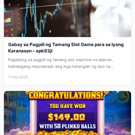
Gabay sa Pagpili ng Tamang Slot Game para sa Iyong
Karanasan – apk93jl
Pagdating sa pagpili ng tamang slot machine na lalaruin,
mahalagang maunawaan ang mga katangian ng laro na
nagbibigay ng kasiyahan...
11 Hul 2026