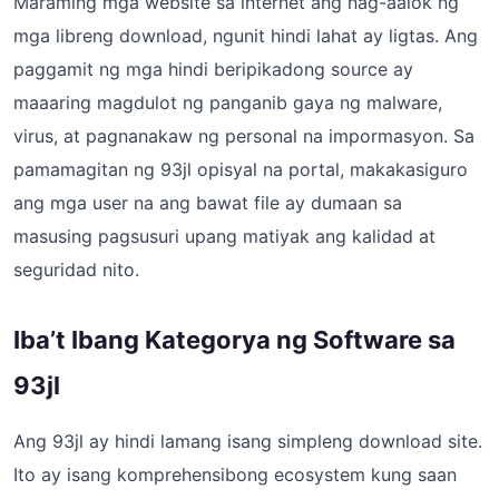
Maraming mga website sa internet ang nag-aalok ng
mga libreng download, ngunit hindi lahat ay ligtas. Ang
paggamit ng mga hindi beripikadong source ay
maaaring magdulot ng panganib gaya ng malware,
virus, at pagnanakaw ng personal na impormasyon. Sa
pamamagitan ng 93jl opisyal na portal, makakasiguro
ang mga user na ang bawat file ay dumaan sa
masusing pagsusuri upang matiyak ang kalidad at
seguridad nito.
Iba’t Ibang Kategorya ng Software sa
93jl
Ang 93jl ay hindi lamang isang simpleng download site.
Ito ay isang komprehensibong ecosystem kung saan