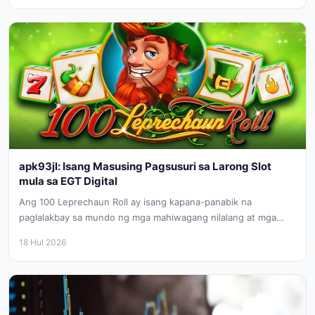
apk93jl: Isang Masusing Pagsusuri sa Larong Slot
mula sa EGT Digital
Ang 100 Leprechaun Roll ay isang kapana-panabik na
paglalakbay sa mundo ng mga mahiwagang nilalang at mga
nakatagong kayamanan. Mula...
18 Hul 2026