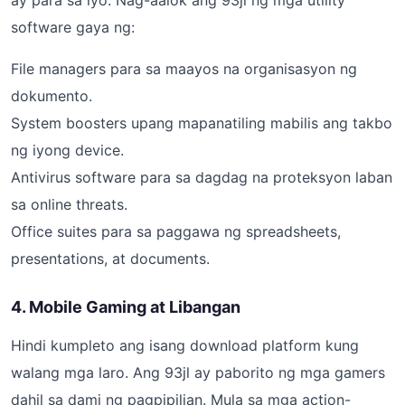
ay para sa iyo. Nag-aalok ang 93jl ng mga utility
software gaya ng:
File managers para sa maayos na organisasyon ng
dokumento.
System boosters upang mapanatiling mabilis ang takbo
ng iyong device.
Antivirus software para sa dagdag na proteksyon laban
sa online threats.
Office suites para sa paggawa ng spreadsheets,
presentations, at documents.
4. Mobile Gaming at Libangan
Hindi kumpleto ang isang download platform kung
walang mga laro. Ang 93jl ay paborito ng mga gamers
dahil sa dami ng pagpipilian. Mula sa mga action-