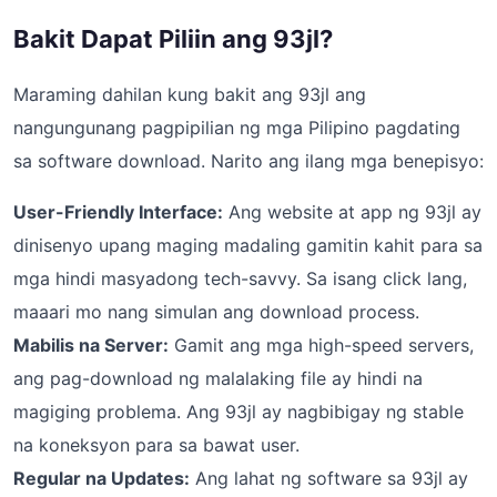
Bakit Dapat Piliin ang 93jl?
Maraming dahilan kung bakit ang 93jl ang
nangungunang pagpipilian ng mga Pilipino pagdating
sa software download. Narito ang ilang mga benepisyo:
User-Friendly Interface:
Ang website at app ng 93jl ay
dinisenyo upang maging madaling gamitin kahit para sa
mga hindi masyadong tech-savvy. Sa isang click lang,
maaari mo nang simulan ang download process.
Mabilis na Server:
Gamit ang mga high-speed servers,
ang pag-download ng malalaking file ay hindi na
magiging problema. Ang 93jl ay nagbibigay ng stable
na koneksyon para sa bawat user.
Regular na Updates:
Ang lahat ng software sa 93jl ay